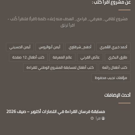
عن مشروع اقرأ كُتب :
مشروع ثقافي ، معرفي ، قراءي ، الهدف منه إعلاء كلمة (اقرأ) فلنقرأ كُتب -
اقرأ ترتق
أحمد خيري العُمري
أدهم_شرقاوي
أيمن أبوالروس
أيمن الحسيني
طارق البكري
عائض القرني
عالم المعرفة
كتب أطفال 12 صفحة
كتب أطفال رائعة
كتب أطفال لمسابقة المشروع الوطني للقراءة
مؤلفات نجيب محفوظ
أحدث الإضافات
مسابقة فرسان القراءة في انتصارات أكتوبر – صيف 2026
اقرأ