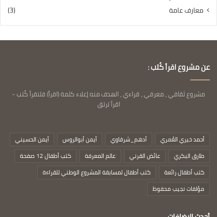
معارف عامة
(3)
عن مشروع اقرأ كُتب :
مشروع ثقافي ، معرفي ، قراءي ، الهدف منه إعلاء كلمة (اقرأ) فلنقرأ كُتب -
اقرأ ترتق
أحمد خيري العُمري
أدهم_شرقاوي
أيمن أبوالروس
أيمن الحسيني
طارق البكري
عائض القرني
عالم المعرفة
كتب أطفال 12 صفحة
كتب أطفال رائعة
كتب أطفال لمسابقة المشروع الوطني للقراءة
مؤلفات نجيب محفوظ
أحدث الإضافات