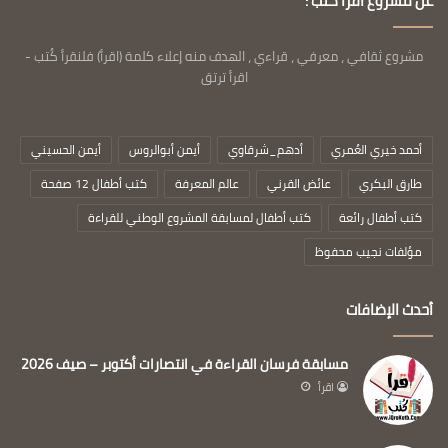
عن مشروع اقرأ كُتب :
مشروع ثقافي ، معرفي ، قراءي ، الهدف منه إعلاء كلمة (اقرأ) فلنقرأ كُتب -
اقرأ ترتق
أحمد خيري العُمري
أدهم_شرقاوي
أيمن أبوالروس
أيمن الحسيني
طارق البكري
عائض القرني
عالم المعرفة
كتب أطفال 12 صفحة
كتب أطفال رائعة
كتب أطفال لمسابقة المشروع الوطني للقراءة
مؤلفات نجيب محفوظ
أحدث الإضافات
مسابقة فرسان القراءة في انتصارات أكتوبر – صيف 2026
اقرأ