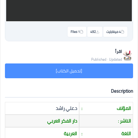
4 ميغابايت
492
1 Files
اقرأ
Published · Updated
[تحميل الكتاب]
Description
المؤلف
:
د.علي راشد
الناشر :
دار الفكر العربي
اللغة
:
العربية