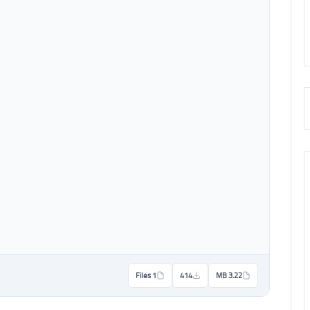
1 Files
414
3.22 MB