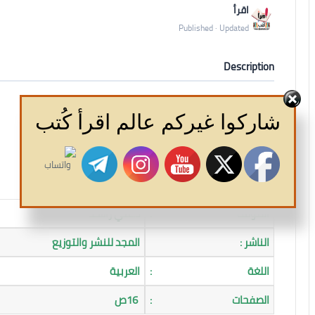
اقرأ
Published · Updated
Description
السلطان محمد الفاتح - مؤلفة للأطفال
شاركوا غيركم عالم اقرأ كُتب
"فاتح القسطنطينية"
المؤلف
:
د.علي راشـد
الناشر :
المجد للنشر والتوزيع
اللغة
:
العربية
الصفحات
:
16ص