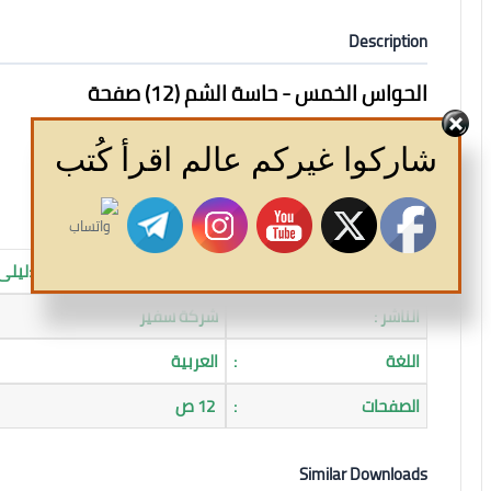
Description
الحواس الخمس - حاسة الشم (12) صفحة
تناسب الأطفال سن 6 و7 و8 سنوات
شاركوا غيركم عالم اقرأ كُتب
المؤلف
:
د.عبدالباسط الجمل / رسوم :ليلى
الناشر :
شركة سفير
اللغة
:
العربية
الصفحات
:
12 ص
Similar Downloads