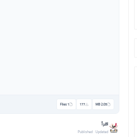
1 Files
177
2.05 MB
اقرأ
Published · Updated