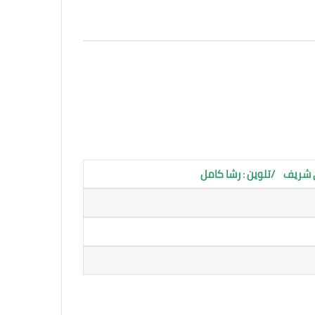
 شريف /تلوين : رشا كامل