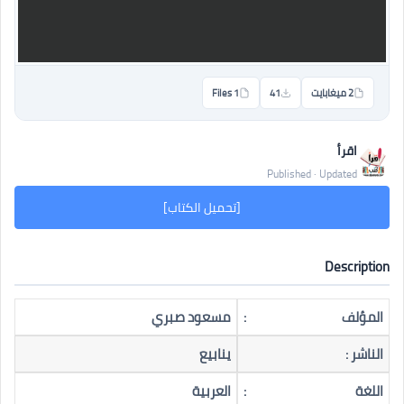
2 ميغابايت
41
1 Files
اقرأ
Published · Updated
[تحميل الكتاب]
Description
المؤلف
:
مسعود صبري
الناشر :
ينابيع
اللغة
:
العربية