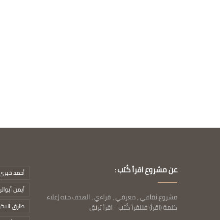
عن مشروع اقرأ كُتب :
أحمد خيري 
أيمن أبوال
مشروع ثقافي ، معرفي ، قراءي ، الهدف منه إعلاء
طارق البك
كلمة (اقرأ) فلنقرأ كُتب - اقرأ ترتق