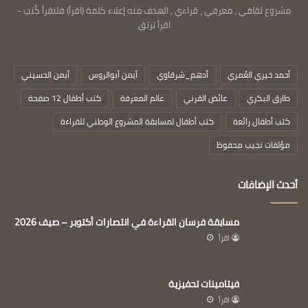
مشروع ثقافي ، معرفي ، قراءي ، الهدف منه إعلاء كلمة (اقرأ) فلنقرأ كُتب -
اقرأ ترتق
أحمد خيري العُمري
أدهم_شرقاوي
أيمن أبوالروس
أيمن الحسيني
طارق البكري
عائض القرني
عالم المعرفة
كتب أطفال 12 صفحة
كتب أطفال رائعة
كتب أطفال لمسابقة المشروع الوطني للقراءة
مؤلفات نجيب محفوظ
أحدث الإضافات
مسابقة فرسان القراءة في انتصارات أكتوبر – صيف 2026
اقرأ
فيتامينات تحفيزية
اقرأ