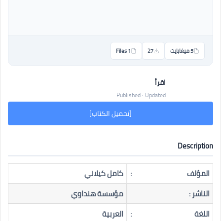
5 ميغابايت
27
1 Files
اقرأ
Published · Updated
[تحميل الكتاب]
Description
المؤلف
:
كامل كيلاني
الناشر :
مؤسسة هنداوي
اللغة
:
العربية