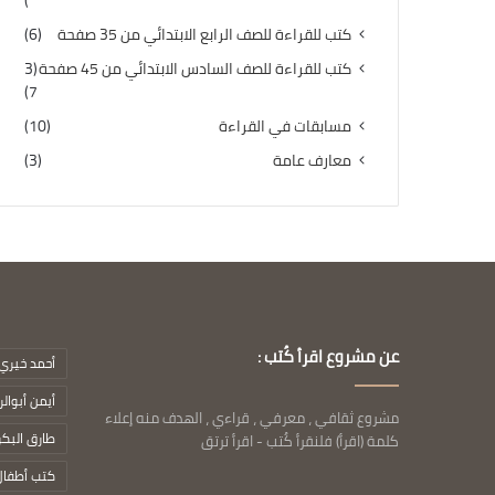
)
كتب للقراءة للصف الرابع الابتدائي من 35 صفحة
(6)
كتب للقراءة للصف السادس الابتدائي من 45 صفحة
(3
7)
مسابقات في القراءة
(10)
معارف عامة
(3)
عن مشروع اقرأ كُتب :
أحمد خيري 
أيمن أبوال
مشروع ثقافي ، معرفي ، قراءي ، الهدف منه إعلاء
طارق البك
كلمة (اقرأ) فلنقرأ كُتب - اقرأ ترتق
كتب أطفال 12 صف