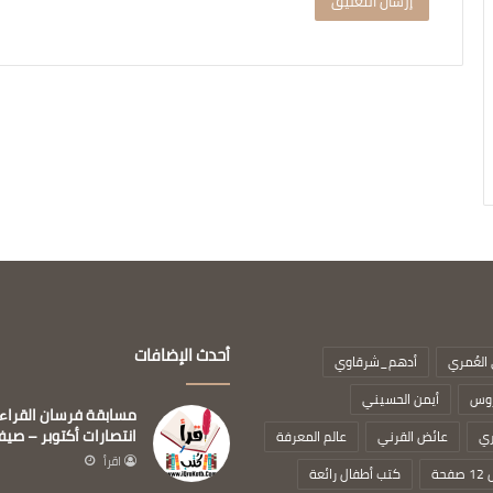
أحدث الإضافات
العُمري
أدهم_شرقاوي
روس
أيمن الحسيني
مسابقة فرسان القراء
انتصارات أكتوبر – صيف 26
ري
عائض القرني
عالم المعرفة
اقرأ
حة
كتب أطفال رائعة