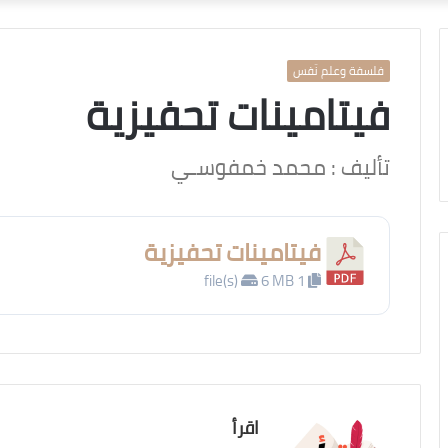
فلسفة وعلم نّفس
فيتامينات تحفيزية
تأليف : محمد خمفوسـي
فيتامينات تحفيزية
6 MB
1 file(s)
اقرأ