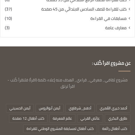
كتب للقراءة للصف السادس الابتدائي من 45 صفحة
(37)
مسابقات في القراءة
(10)
معارف عامة
(3)
عن مشروع اقرأ كُتب :
مشروع ثقافي ، معرفي ، قراءي ، الهدف منه إعلاء كلمة (اقرأ) فلنقرأ كُتب -
اقرأ ترتق
أحمد خيري العُمري
أدهم_شرقاوي
أيمن أبوالروس
أيمن الحسيني
طارق البكري
عائض القرني
عالم المعرفة
كتب أطفال 12 صفحة
كتب أطفال رائعة
كتب أطفال لمسابقة المشروع الوطني للقراءة