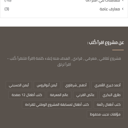
مسابقات في القراءة
(10)
معارف عامة
(3)
عن مشروع اقرأ كُتب :
مشروع ثقافي ، معرفي ، قراءي ، الهدف منه إعلاء كلمة (اقرأ) فلنقرأ كُتب -
اقرأ ترتق
أحمد خيري العُمري
أدهم_شرقاوي
أيمن أبوالروس
أيمن الحسيني
طارق البكري
عائض القرني
عالم المعرفة
كتب أطفال 12 صفحة
كتب أطفال رائعة
كتب أطفال لمسابقة المشروع الوطني للقراءة
مؤلفات نجيب محفوظ