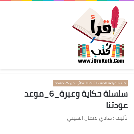
كتب للقراءة للصف الثالث الابتدائي من 25 صفحة
سلسلة حكاية وعبرة_6_موعد
عودتنا
تأليف : هادي نعمان الهيتي