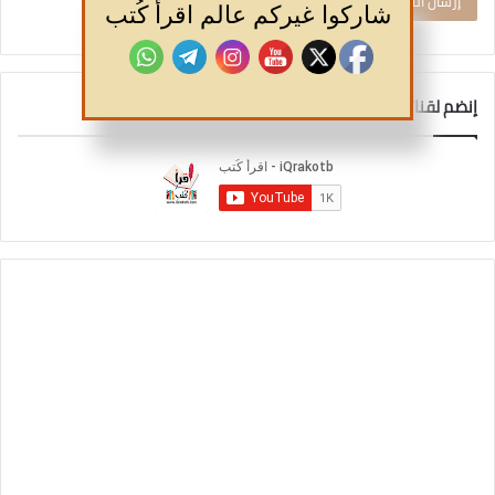
شاركوا غيركم عالم اقرأ كُتب
إنضم لقناتنا