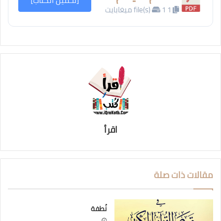
[تحميل الكتاب]
1 file(s)
1 ميغابايت
اقرأ
مقالات ذات صلة
نُطفة