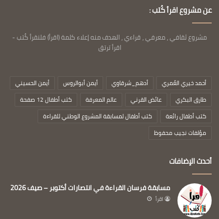
عن مشروع اقرأ كُتب :
مشروع ثقافي ، معرفي ، قراءي ، الهدف منه إعلاء كلمة (اقرأ) فلنقرأ كُتب -
اقرأ ترتق
أحمد خيري العُمري
أدهم_شرقاوي
أيمن أبوالروس
أيمن الحسيني
طارق البكري
عائض القرني
عالم المعرفة
كتب أطفال 12 صفحة
كتب أطفال رائعة
كتب أطفال لمسابقة المشروع الوطني للقراءة
مؤلفات نجيب محفوظ
أحدث الإضافات
مسابقة فرسان القراءة في انتصارات أكتوبر – صيف 2026
اقرأ