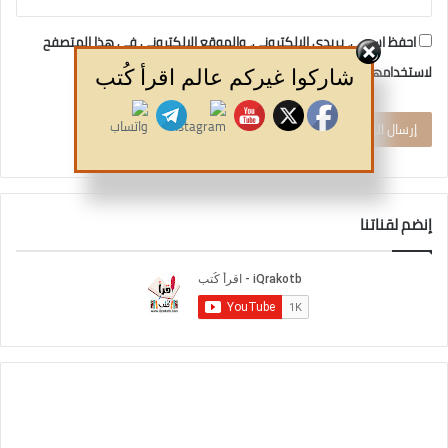
احفظ اسمي، بريدي الإلكتروني، والموقع الإلكتروني في هذا المتصفح
لاستخدامها المرة المقبلة في تعليقي.
شاركوا غيركم عالم اقرأ كُتب
إنضم لقناتنا