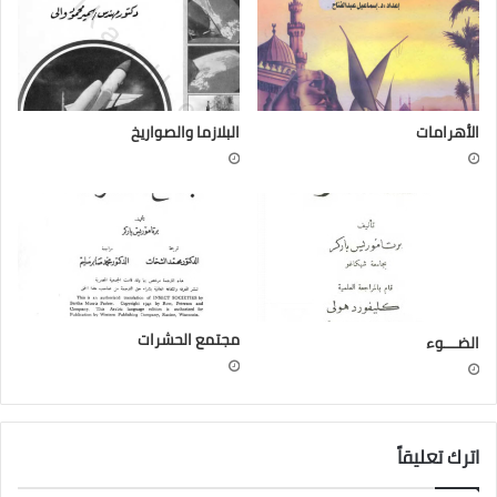
الأهرامات
البلازما والصواريخ
مجتمع الحشرات
الضـــوء
اترك تعليقاً