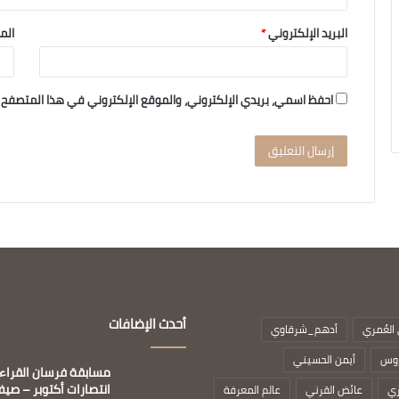
البريد الإلكتروني
*
الم
احفظ اسمي، بريدي الإلكتروني، والموقع الإلكتروني في هذا المتصفح 
أحدث الإضافات
العُمري
أدهم_شرقاوي
روس
أيمن الحسيني
مسابقة فرسان القراء
انتصارات أكتوبر – صيف 26
ري
عائض القرني
عالم المعرفة