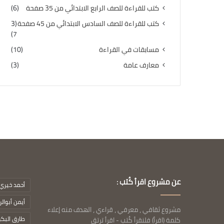
كتب للقراءة للصف الرابع الابتدائي من 35 صفحة
(6)
كتب للقراءة للصف السادس الابتدائي من 45 صفحة
(3
7)
مسابقات في القراءة
(10)
معارف عامة
(3)
عن مشروع اقرأ كُتب :
أحمد خيري 
أيمن أبوال
مشروع ثقافي ، معرفي ، قراءي ، الهدف منه إعلاء
طارق البك
كلمة (اقرأ) فلنقرأ كُتب - اقرأ ترتق