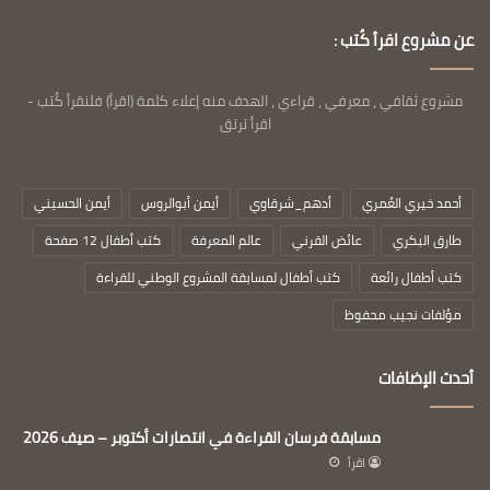
عن مشروع اقرأ كُتب :
مشروع ثقافي ، معرفي ، قراءي ، الهدف منه إعلاء كلمة (اقرأ) فلنقرأ كُتب -
اقرأ ترتق
أحمد خيري العُمري
أدهم_شرقاوي
أيمن أبوالروس
أيمن الحسيني
طارق البكري
عائض القرني
عالم المعرفة
كتب أطفال 12 صفحة
كتب أطفال رائعة
كتب أطفال لمسابقة المشروع الوطني للقراءة
مؤلفات نجيب محفوظ
أحدث الإضافات
مسابقة فرسان القراءة في انتصارات أكتوبر – صيف 2026
اقرأ