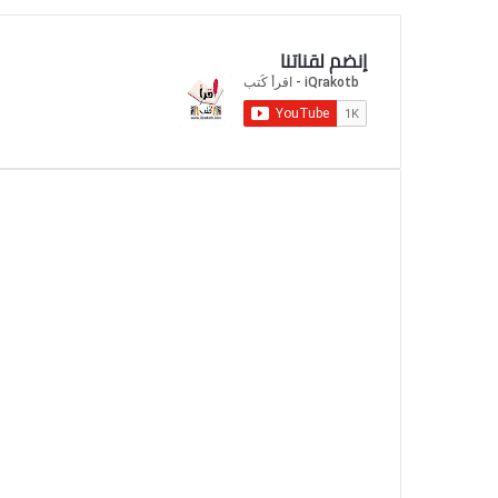
إنضم لقناتنا