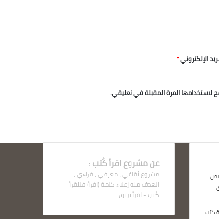
بريد الإلكتروني
*
ح لاستخدامها المرة المقبلة في تعليقي.
عن مشروع اقرأ كُتب :
مشروع ثقافي ، معرفي ، قراءي ،
يمن
الهدف منه إعلاء كلمة (اقرأ) فلنقرأ
ي
كُتب - اقرأ ترتق
كتب