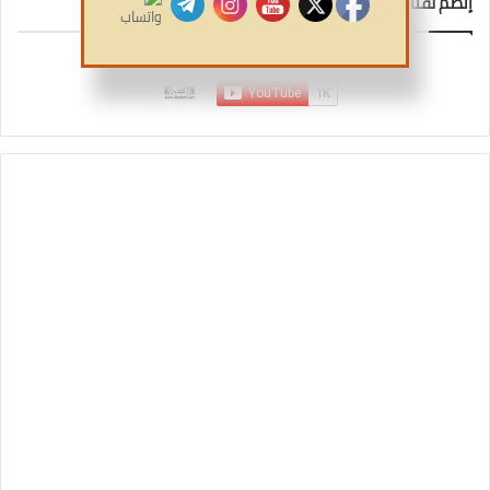
إنضم لقناتنا