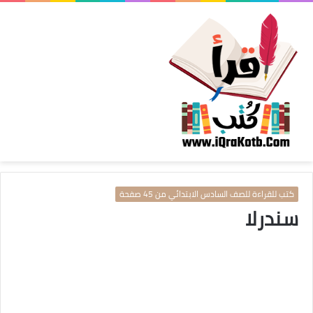
كتب للقراءة للصف السادس الابتدائي من 45 صفحة
سندرلا