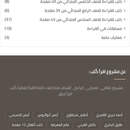
كتب للقراءة للصف الخامس الابتدائي من 40 صفحة
(8)
كتب للقراءة للصف الرابع الابتدائي من 35 صفحة
(6)
كتب للقراءة للصف السادس الابتدائي من 45 صفحة
(37)
مسابقات في القراءة
(10)
معارف عامة
(3)
عن مشروع اقرأ كُتب :
مشروع ثقافي ، معرفي ، قراءي ، الهدف منه إعلاء كلمة (اقرأ) فلنقرأ كُتب -
اقرأ ترتق
أحمد خيري العُمري
أدهم_شرقاوي
أيمن أبوالروس
أيمن الحسيني
طارق البكري
عائض القرني
عالم المعرفة
كتب أطفال 12 صفحة