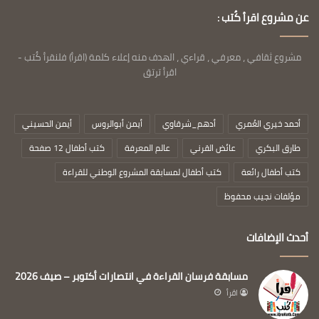
عن مشروع اقرأ كُتب :
مشروع ثقافي ، معرفي ، قراءي ، الهدف منه إعلاء كلمة (اقرأ) فلنقرأ كُتب -
اقرأ ترتق
أحمد خيري العُمري
أدهم_شرقاوي
أيمن أبوالروس
أيمن الحسيني
طارق البكري
عائض القرني
عالم المعرفة
كتب أطفال 12 صفحة
كتب أطفال رائعة
كتب أطفال لمسابقة المشروع الوطني للقراءة
مؤلفات نجيب محفوظ
أحدث الإضافات
مسابقة فرسان القراءة في انتصارات أكتوبر – صيف 2026
اقرأ