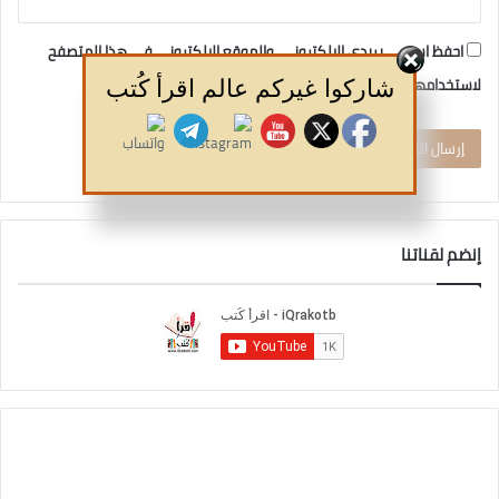
احفظ اسمي، بريدي الإلكتروني، والموقع الإلكتروني في هذا المتصفح
لاستخدامها المرة المقبلة في تعليقي.
شاركوا غيركم عالم اقرأ كُتب
إنضم لقناتنا