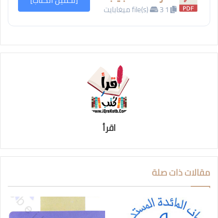
[تحميل الكتاب]
1 file(s)
3 ميغابايت
اقرأ
مقالات ذات صلة