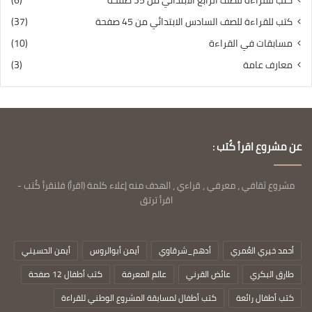
كتب للقراءة للصف الرابع الابتدائي من 35 صفحة
(6)
كتب للقراءة للصف السادس الابتدائي من 45 صفحة
(37)
مسابقات في القراءة
(10)
معارف عامة
(3)
عن مشروع اقرأ كُتب :
مشروع ثقافي ، معرفي ، قراءي ، الهدف منه إعلاء كلمة (اقرأ) فلنقرأ كُتب -
اقرأ ترتق
أحمد خيري العُمري
أدهم_شرقاوي
أيمن أبوالروس
أيمن الحسيني
طارق البكري
عائض القرني
عالم المعرفة
كتب أطفال 12 صفحة
كتب أطفال رائعة
كتب أطفال لمسابقة المشروع الوطني للقراءة