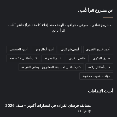
عن مشروع اقرأ كُتب :
مشروع ثقافي ، معرفي ، قراءي ، الهدف منه إعلاء كلمة (اقرأ) فلنقرأ كُتب -
اقرأ ترتق
أحمد خيري العُمري
أدهم_شرقاوي
أيمن أبوالروس
أيمن الحسيني
طارق البكري
عائض القرني
عالم المعرفة
كتب أطفال 12 صفحة
كتب أطفال رائعة
كتب أطفال لمسابقة المشروع الوطني للقراءة
مؤلفات نجيب محفوظ
أحدث الإضافات
مسابقة فرسان القراءة في انتصارات أكتوبر – صيف 2026
اقرأ