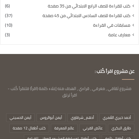
كتب للقراءة للصف الرابع الابتدائي من 35 صفحة
(6)
كتب للقراءة للصف السادس الابتدائي من 45 صفحة
(37)
مسابقات في القراءة
(10)
معارف عامة
(3)
عن مشروع اقرأ كُتب :
مشروع ثقافي ، معرفي ، قراءي ، الهدف منه إعلاء كلمة (اقرأ) فلنقرأ كُتب -
اقرأ ترتق
أحمد خيري العُمري
أدهم_شرقاوي
أيمن أبوالروس
أيمن الحسيني
طارق البكري
عائض القرني
عالم المعرفة
كتب أطفال 12 صفحة
كتب أطفال رائعة
كتب أطفال لمسابقة المشروع الوطني للقراءة