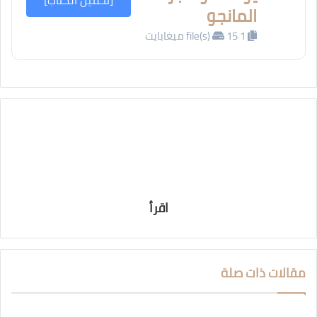
[تحميل الكتاب]
المانجو
1 file(s)
15 ميغابايت
اقرأ
مقالات ذات صلة