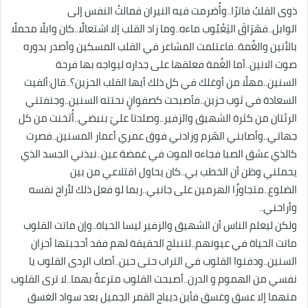
ذوى القلبُ فاترًا..وأُضرمت فيه النيران فمالتْ النفس إلى
الوابل..فهَرَاقَ اليَعْبُوب ماءه..وما زاد القلب إلا اشتعالًا..كان وابلًا محملًا
بالأنين والغُمة..فاعتلمت المشاعر في القلب المسكين وأصدر بدوره
صوت الانين..أما الغُمة فعلقها على جداره ليواجه بها فرحة
السنين..مهلًا من أوغلك في كل ذلك أيها القلب الحزين؟..قال:ألفيت
السعادة في ثوب حزين..فأصبحت كصفوانٍ نحتته السنين..وجنفتني
الرئتان من كثرة الشهيق والزفير..وصلدتا عليّ بنبضي..أُثخنت من كل
جهاتي..وأصابني الهَرم وزادني فوق عمري أعمار المسنين..فصرت
كالذي عشق الصبا فجاءه الموت في غمضة عين..نبذني الجسد الذي
يحملني وظن أن الخطب بي..كان يحاول اقتلاعي من بين
الضلوع..متجاوزًا الهرمين على جانبي..ربما لو فعل ذلك لأراح نفسه
وأراحني..
ولكن ليعلم الناس أن الشهيق والزفير ليسا الحياة..وإن ماتت القلوب
ماتت الحياة في عيونهم..لتنبلج الحقيقة لهم فقد أحجبتها أحزان
السنين..ودفنوا القلوب في التراب حتى حين..أصاب الردى القلوب يا
نفسي من الهموم و الدرن..أصبحت القلوب مترعةً بهما..لا ترى القلوب
منهما إلا عسق وغسق فأين ديباج القمر الجميل بعد سواد الغسق