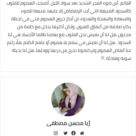
القاتم..أين ضوء الفجر الشديد بعد سواد الليل..أصبحت الهموم للقلوب
كالسدود المنيعة التي أبت الإنقضاض إلا عليها..منيعة للضوء
والسعادة والبهجة والهدوء..لن أنكرَ خروج الهموم مني في لحظة
بكاءٍ صادقة من أعماق العيون..ولكن أكثرها يدخل مع كلمة من
مجنون..هل لنا أن نعيش نحن القلوب مع بعضنا طالما الأجساد هي لنا
السدود.. هل لنا أن نعيش في سلام بلا هموم أو علقم الكلام..هلَّا زلتم
عنا أنقاض الهموم وتركتمونا نخرج من درنها ووحلها..هل لنا بحياة
سوية وهادئة..؟!
رُبا محسن مصطفى
انستقرام