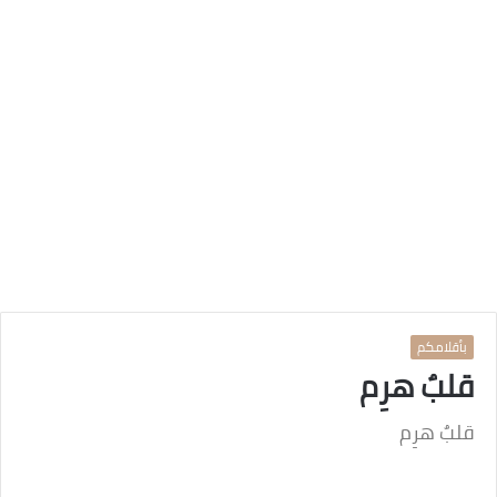
بأقلامكم
قلبٌ هرِم
قلبٌ هرِم