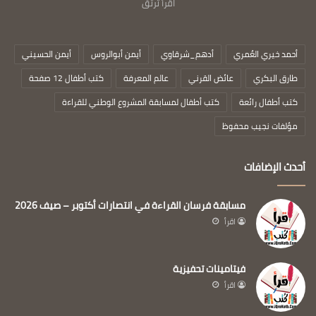
اقرأ ترتق
أحمد خيري العُمري
أدهم_شرقاوي
أيمن أبوالروس
أيمن الحسيني
طارق البكري
عائض القرني
عالم المعرفة
كتب أطفال 12 صفحة
كتب أطفال رائعة
كتب أطفال لمسابقة المشروع الوطني للقراءة
مؤلفات نجيب محفوظ
أحدث الإضافات
مسابقة فرسان القراءة في انتصارات أكتوبر – صيف 2026
اقرأ
فيتامينات تحفيزية
اقرأ