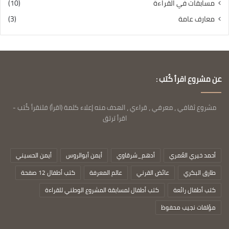
مسابقات في القراءة
(10)
معارف عامة
(3)
عن مشروع اقرأ كُتب :
مشروع ثقافي ، معرفي ، قراءي ، الهدف منه إعلاء كلمة (اقرأ) فلنقرأ كُتب -
اقرأ ترتق
أحمد خيري العُمري
أدهم_شرقاوي
أيمن أبوالروس
أيمن الحسيني
طارق البكري
عائض القرني
عالم المعرفة
كتب أطفال 12 صفحة
كتب أطفال رائعة
كتب أطفال لمسابقة المشروع الوطني للقراءة
مؤلفات نجيب محفوظ