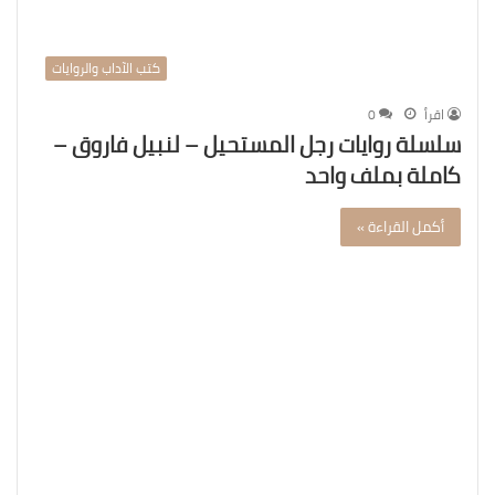
كتب الآداب والروايات
اقرأ
0
سلسلة روايات رجل المستحيل – لنبيل فاروق –
كاملة بملف واحد
أكمل القراءة »