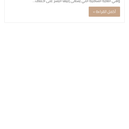
وهي الغاية السامية التي يسعى إليها البشر على اختلاف…
أكمل القراءة »
مسابقة فرسان القراءة في
انتصارات أكتوبر – صيف 2026