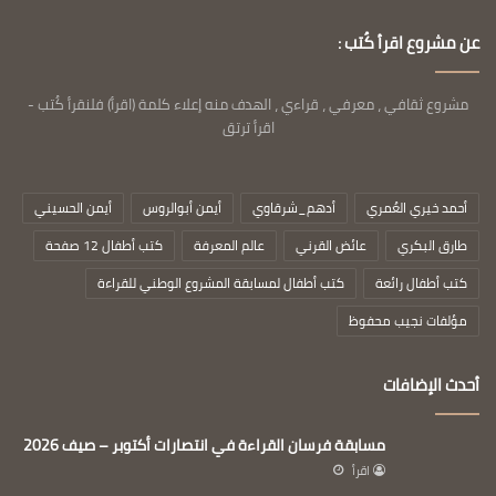
عن مشروع اقرأ كُتب :
مشروع ثقافي ، معرفي ، قراءي ، الهدف منه إعلاء كلمة (اقرأ) فلنقرأ كُتب -
اقرأ ترتق
أحمد خيري العُمري
أدهم_شرقاوي
أيمن أبوالروس
أيمن الحسيني
طارق البكري
عائض القرني
عالم المعرفة
كتب أطفال 12 صفحة
كتب أطفال رائعة
كتب أطفال لمسابقة المشروع الوطني للقراءة
مؤلفات نجيب محفوظ
أحدث الإضافات
مسابقة فرسان القراءة في انتصارات أكتوبر – صيف 2026
اقرأ