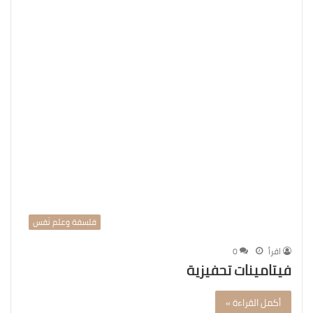
فلسفة وعلم نّفس
اقرأ
0
فيتامينات تحفيزية
أكمل القراءة »